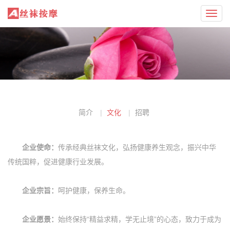
Toggl
navig
简介
文化
招聘
企业使命：
传承经典丝袜文化，弘扬健康养生观念，振兴中华
传统国粹，促进健康行业发展。
企业宗旨：
呵护健康，保养生命。
企业愿景：
始终保持“精益求精，学无止境”的心态，致力于成为