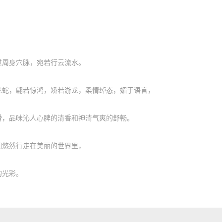
周身穴脉，宛若行云流水。
蛇，翩若惊鸿，矫若游龙，柔情绰态，媚于语言，
，品味沁人心脾的清香和神清气爽的舒畅。
悠然行走在美丽的世界里，
光彩。