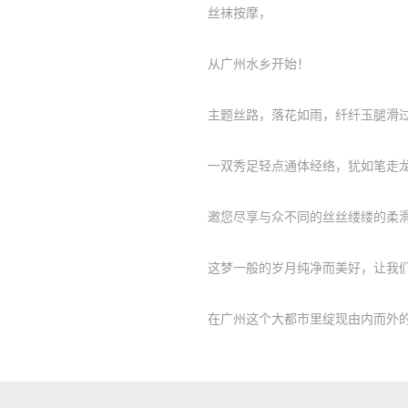
丝袜按摩，
从广州水乡开始！
主题丝路，落花如雨，纤纤玉腿滑过
一双秀足轻点通体经络，犹如笔走龙
邀您尽享与众不同的丝丝缕缕的柔滑
这梦一般的岁月纯净而美好，让我们
在广州这个大都市里绽现由内而外的