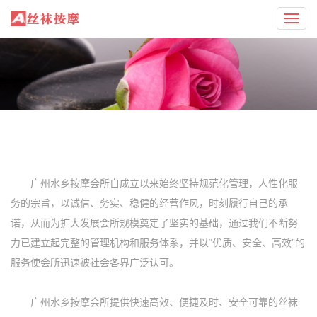
Toggl
navig
广州水乡按摩会所自成立以来始终坚持规范化管理，人性化服
务的宗旨，以诚信、务实、稳健的经营作风，时刻履行自己的承
诺，从而为扩大发展会所规模奠定了坚实的基础，通过我们不断努
力已建立起完整的管理机构和服务体系，并以“优质、安全、高效”的
服务使会所迅速被社会各界广泛认可。
广州水乡按摩会所提供快速高效、便捷及时、安全可靠的丝袜