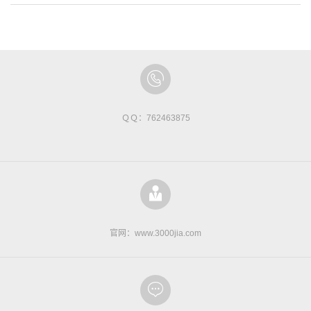
ＱＱ：762463875
官网：www.3000jia.com